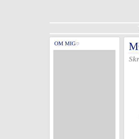
OM MIG
M
♡
Skr