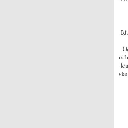
Id
Oc
och
ka
ska