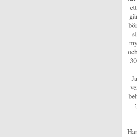
et
gä
bör
s
my
och
30
Ja
ve
beh
Har