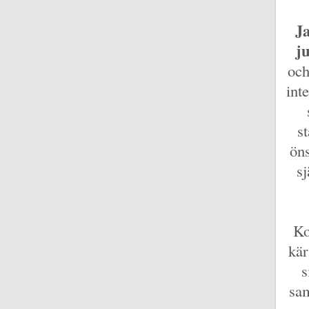
Ja
ju
och
int
s
öns
sj
Ko
kär
s
sam