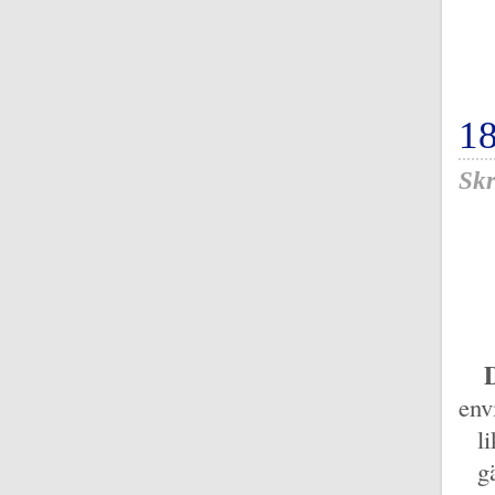
1
Skr
D
env
l
g