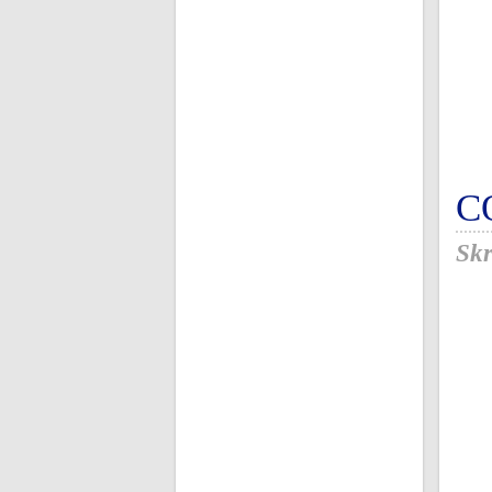
C
Skr