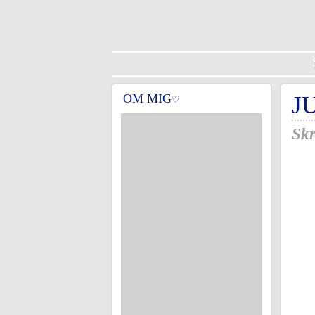
OM MIG
J
♡
Skr