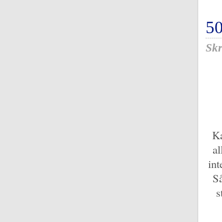
5
Skr
Ka
al
int
Så
s