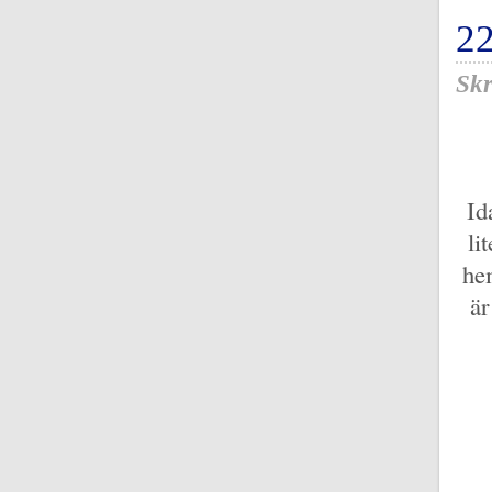
2
Skr
Id
li
he
är