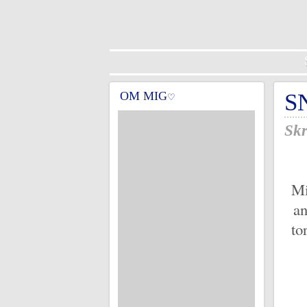
OM MIG
S
♡
Skr
Mi
an
to