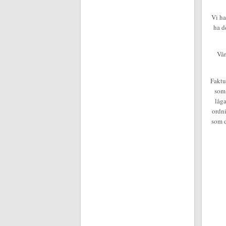
Vi ha
ha d
Vår
Faktu
som 
låga
ordni
som d