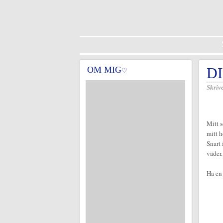
OM MIG
D
♡
Skrive
Mitt s
mitt 
Snart 
väder.
Ha en 