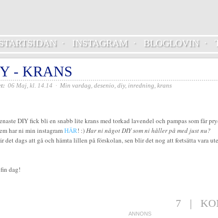
STARTSIDAN
·
INSTAGRAM
·
BLOGLOVIN
·
IY - KRANS
t:
06 Maj, kl. 14.14
·
Min vardag
,
desenio
,
diy
,
inredning
,
krans
enaste DIY fick bli en snabb lite krans med torkad lavendel och pampas som får pry
hem har ni min instagram
HÄR
! :)
Har ni något DIY som ni håller på med just nu?
är det dags att gå och hämta lillen på förskolan, sen blir det nog att fortsätta vara ut
fin dag!
7
|
KO