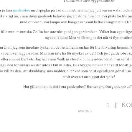
I samarbete med bygghemma.se
r ju fina
garderober
med speglar på i sovrummet, sen har jag ju även en walk in close
et riktigt än, i min dröm garderob behöver jag ett större rum och mer plats för lite
rund ottoman, stor lampa som hänger ner samt heltäckningsmatta. Där
 lilla mini människa Collin har inte riktigt någon garderob än. Vilket han egentlig
mycket kläder. Men vi får nog ta det när vi flyttar större
m är att jag som inredare tycker att de flesta hemmen har för lite förvaring hemma. 
vi behöver lägga undan. Man kan inte ha för mycket av det! Och just garderober kan
 eller som en byrå etc. Jag har i min Walk in closet öppna garderober så man ser allt
ng i den för annars ser det inte så kul ut haha. Hos bygghemma så finns allt för att 
u vill ha den. Att skräddarsy sina möbler, eller vad som helst egentligen gör allt så
stolt över att man gjort det själv!
Hur gillar ni att ha det i era garderober? Hur ser er dröm garderob ut?
1
|
KO