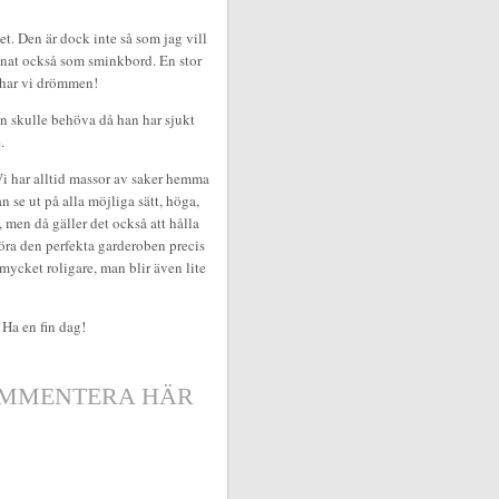
t. Den är dock inte så som jag vill
 annat också som sminkbord. En stor
 har vi drömmen!
en skulle behöva då han har sjukt
.
Vi har alltid massor av saker hemma
 se ut på alla möjliga sätt, höga,
, men då gäller det också att hålla
göra den perfekta garderoben precis
 mycket roligare, man blir även lite
 Ha en fin dag!
MMENTERA HÄR