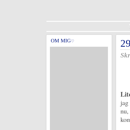
OM MIG
2
♡
Skr
Lit
jag
nu,
kom