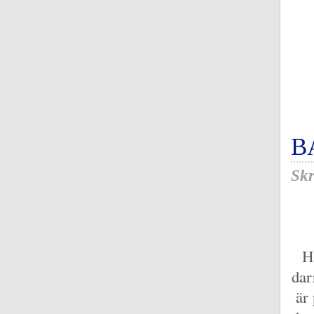
B
Skr
H
dar
är