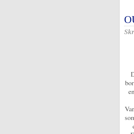
O
Skr
D
bor
en
Var
som