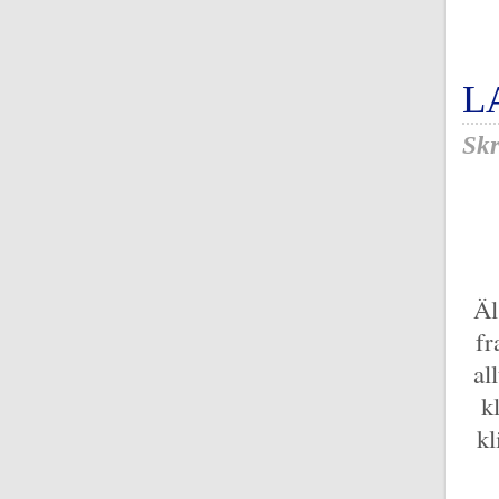
L
Skr
Äl
fr
al
k
kl