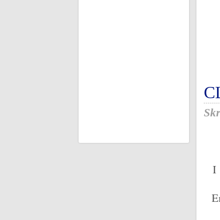
C
Skr
I
E