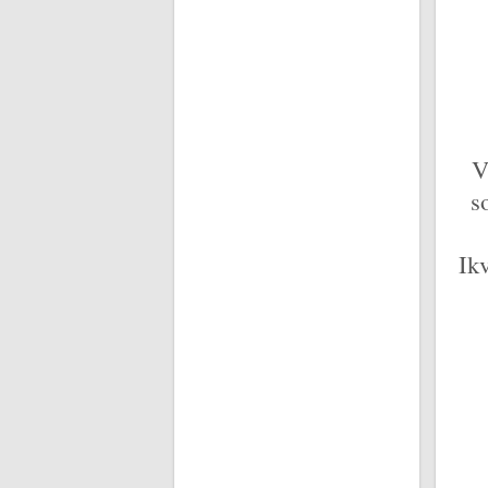
V
s
Ikv