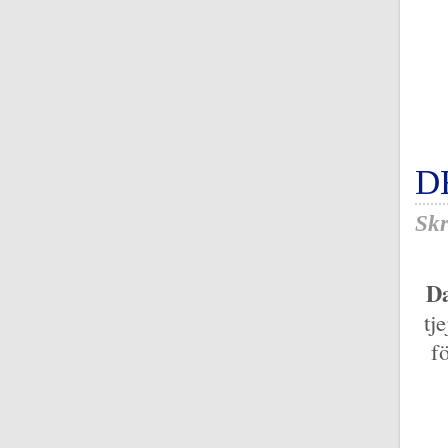
D
Skr
Da
tj
f