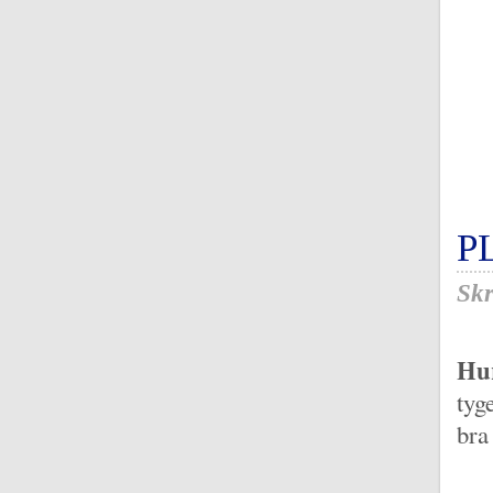
P
Skr
Hur
tyg
bra