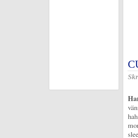
C
Skr
Har
vän
hah
mor
sle