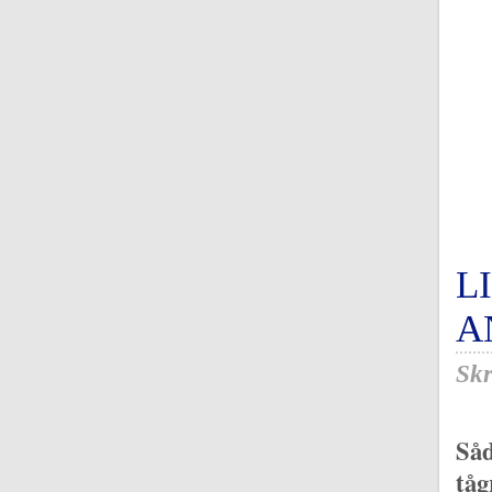
L
A
Skr
Såd
tåg