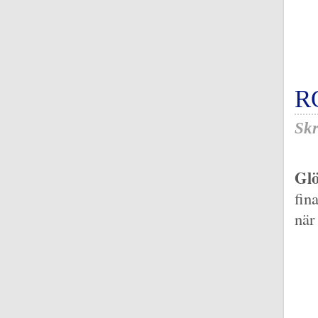
R
Skr
Glö
fin
när