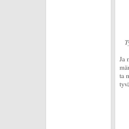
T
Ja 
män
ta 
tyv