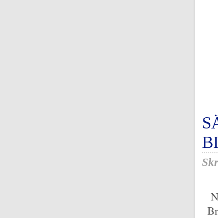
S
B
Skr
N
Br