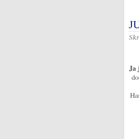
J
Skr
Ja 
do
Har