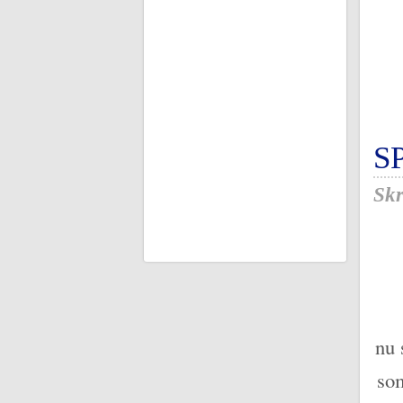
S
Skr
nu 
som