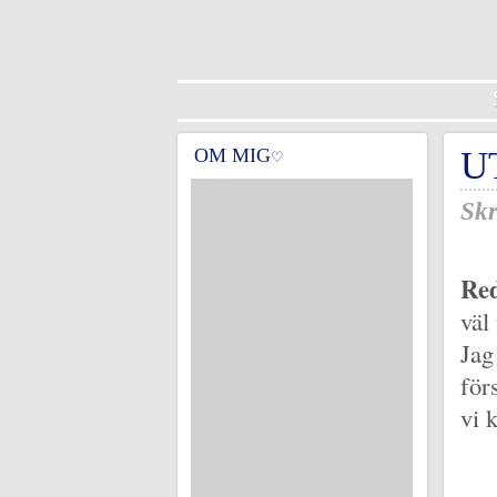
OM MIG
U
♡
Skr
Red
väl 
Jag
för
vi 