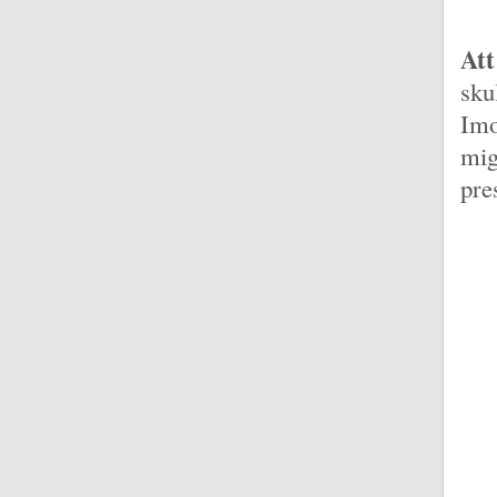
Att
sku
Imo
mig
pre