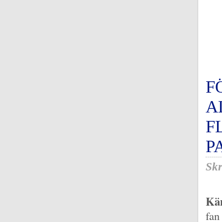
F
A
F
P
Skr
Kän
fan