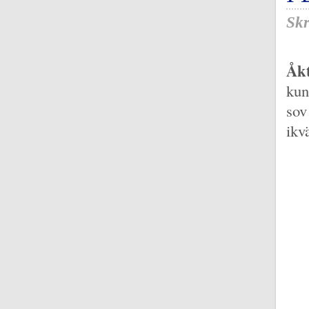
Skr
Åkt
kun
sov
ikv