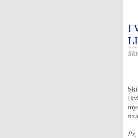
I
L
Skr
Skö
Ikv
mys
fix
Ps,