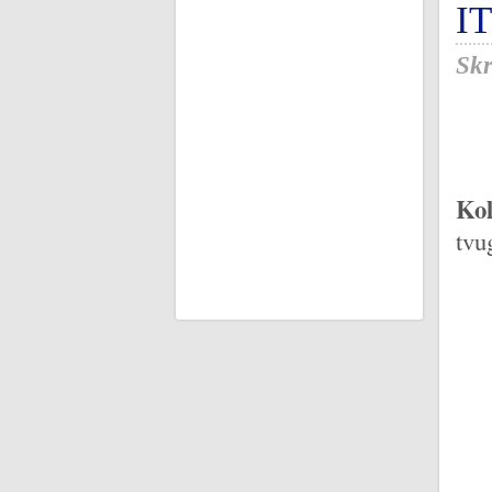
I
Skr
Kol
tvu