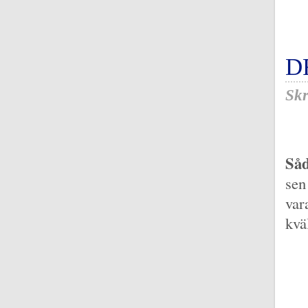
D
Skr
Såd
sen
var
kvä