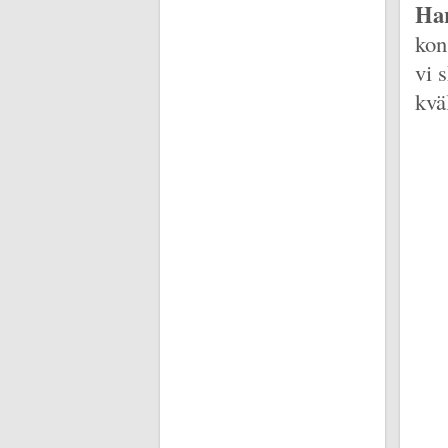
Har
kon
vi 
kvä