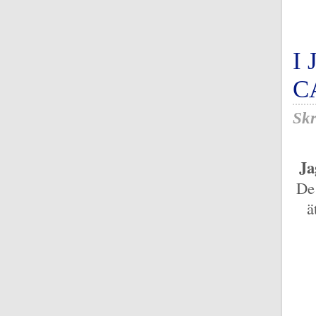
I
C
Skr
Ja
De
ä