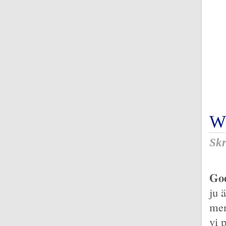
W
Skr
God
ju 
men
vi 