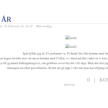
 ÅR
t:
18 Februari, kl. 16.43
·
Min vardag
Igår fyllde jag år, 23 jordsnurr va. Vi firade lite lätt hemma med f
har dagen bestått utav att mysa hemma med Collin, vi väntar på fint väder så vi ka
ka till gymmet förhoppningsvis, om grabben sover bra det vill säga. Men det tror 
träningen nu efter graviditeten. Så lätt att gå upp i vikt när man har tillgång ti
0
|
KO