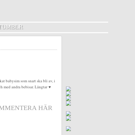
TUMBLR
at babysim som snart ska bli av, i
och med andra bebisar. Längtar ♥
MMENTERA HÄR