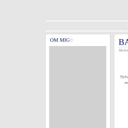
OM MIG
B
♡
Skrive
Nybad
ma