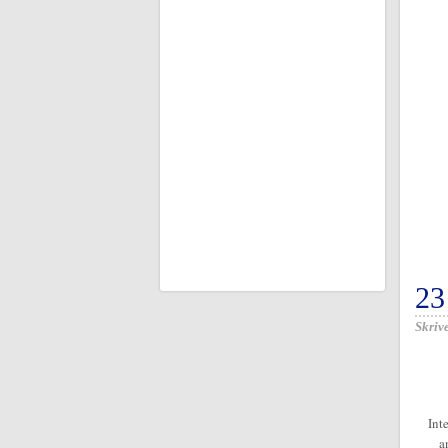
23
Skrive
Int
a