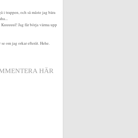
å i trappen, och så måste jag bära
aha...
. Kuuuuul! Jag får börja värma upp
 se om jag orkar efteråt. Hehe.
MMENTERA HÄR