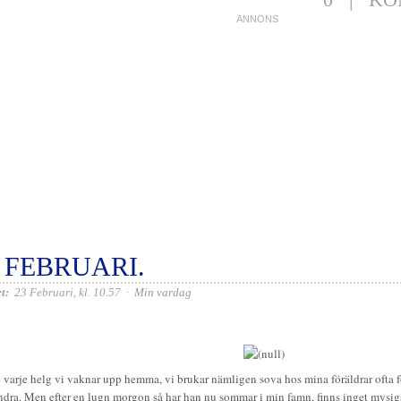
 FEBRUARI.
t:
23 Februari, kl. 10.57
·
Min vardag
e varje helg vi vaknar upp hemma, vi brukar nämligen sova hos mina föräldrar ofta fö
ndra. Men efter en lugn morgon så har han nu sommar i min famn, finns inget mysigar