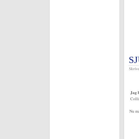
SJ
Skrive
Jag h
Colli
Nu må