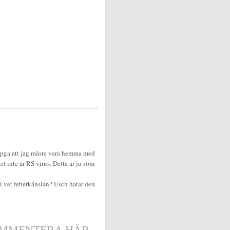
e pga att jag måste vara hemma med
t inte är RS virus. Detta är ju som
Ni vet feberkänslan? Usch hatar den.
MMENTERA HÄR