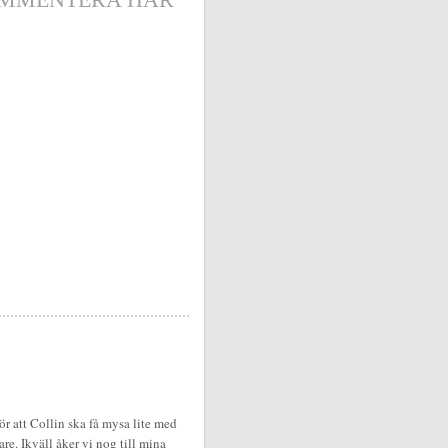
r att Collin ska få mysa lite med
e. Ikväll åker vi nog till mina