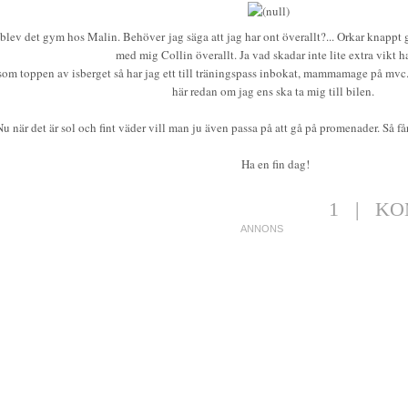
 blev det gym hos Malin. Behöver jag säga att jag har ont överallt?... Orkar knappt g
med mig Collin överallt. Ja vad skadar inte lite extra vikt h
om toppen av isberget så har jag ett till träningspass inbokat, mammamage på mvc
här redan om jag ens ska ta mig till bilen.
Nu när det är sol och fint väder vill man ju även passa på att gå på promenader. Så får
Ha en fin dag!
1
|
KO