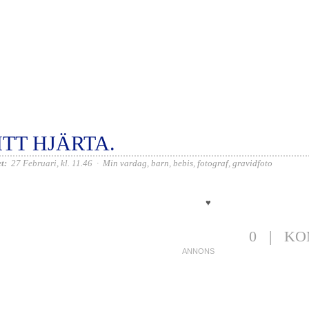
ITT HJÄRTA.
t:
27 Februari, kl. 11.46
·
Min vardag
,
barn
,
bebis
,
fotograf
,
gravidfoto
♥
0
|
KO