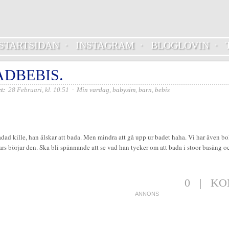
STARTSIDAN
·
INSTAGRAM
·
BLOGLOVIN
·
ADBEBIS.
t:
28 Februari, kl. 10.51
·
Min vardag
,
babysim
,
barn
,
bebis
ad kille, han älskar att bada. Men mindra att gå upp ur badet haha. Vi har även bok
rs börjar den. Ska bli spännande att se vad han tycker om att bada i stoor basäng 
0
|
KO