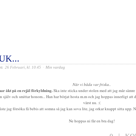
UK...
t:
26 Februari, kl. 10.45
·
Min vardag
När vi båda var friska..
ar åkt på en rejäl förkyldning.
Ska inte sticka under stolen med att jag mår sämr
n själv och smittar honom... Han har börjat hosta m.m och jag hoppas innerligt att de
värst nu. :(
ste jag försöka få bebis att somna så jag kan sova lite, jag orkar knappt sitta upp. 
Ne hoppas ni får en bra dag!
0
|
KO