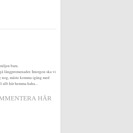
amiljen bara.
n gå långpromenader. Imorgon ska vi
jag nog, måste komma igång med
ll allt här hemma haha...
MMENTERA HÄR