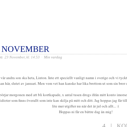
3 NOVEMBER
t:
23 November, kl. 14.53
·
Min vardag
vår andra son ska heta, Linton. Inte ett speciellt vanligt namn i sverige och vi tyckt
han här, slutet av januari. Men vem vet han kanske har lika brottom ut som sin bror 
börjar morgonen med att bli kortkapade, x antal tusen drogs ifrån mitt konto imorse.
 idioter som finns överallt som inte kan skilja på mitt och ditt. Jag hoppas jag får 
lite mer utgifter nu när det är jul och allt... :(
Hoppas ni får en bättre dag än mig!
4
|
KO