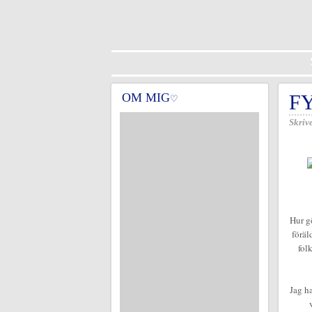
OM MIG
F
♡
Skrive
Hur gö
föräl
fol
Jag ha