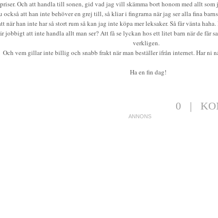
priser. Och att handla till sonen, gid vad jag vill skämma bort honom med allt som 
u också att han inte behöver en grej till, så kliar i fingrarna när jag ser alla fina bar
tt när han inte har så stort rum så kan jag inte köpa mer leksaker. Så får vänta haha
är jobbigt att inte handla allt man ser? Att få se lyckan hos ett litet barn när de får 
verkligen.
Och vem gillar inte billig och snabb frakt när man beställer ifrån internet. Har ni
Ha en fin dag!
0
|
KO