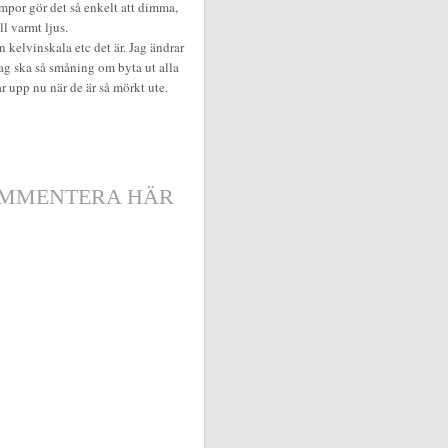
ampor gör det så enkelt att dimma,
ll varmt ljus.
en kelvinskala etc det är. Jag ändrar
 Jag ska så småning om byta ut alla
r upp nu när de är så mörkt ute.
MMENTERA HÄR