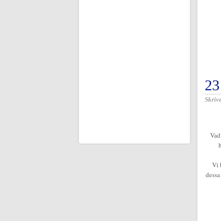
2
Skrive
Vad 
Vi 
dessa