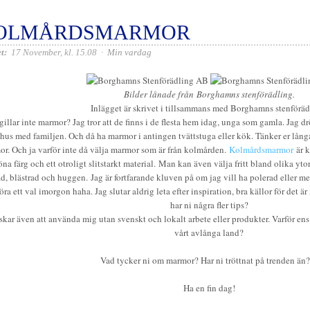
OLMÅRDSMARMOR
t:
17 November, kl. 15.08
·
Min vardag
Bilder lånade från Borghamns stenförädling.
Inlägget är skrivet i tillsammans med Borghamns stenföräd
illar inte marmor? Jag tror att de finns i de flesta hem idag, unga som gamla. Jag 
 hus med familjen. Och då ha marmor i antingen tvättstuga eller kök. Tänker er lån
r. Och ja varför inte då välja marmor som är från kolmården.
Kolmårdsmarmor
är k
öna färg och ett otroligt slitstarkt material.
Man kan även välja fritt bland olika yt
ad, blästrad och huggen. Jag är fortfarande kluven på om jag vill ha polerad eller med 
öra ett val imorgon haha. Jag slutar aldrig leta efter inspiration, bra källor för det ä
har ni några fler tips?
skar även att använda mig utan svenskt och lokalt arbete eller produkter. Varför ens 
vårt avlånga land?
Vad tycker ni om marmor? Har ni tröttnat på trenden än?
Ha en fin dag!