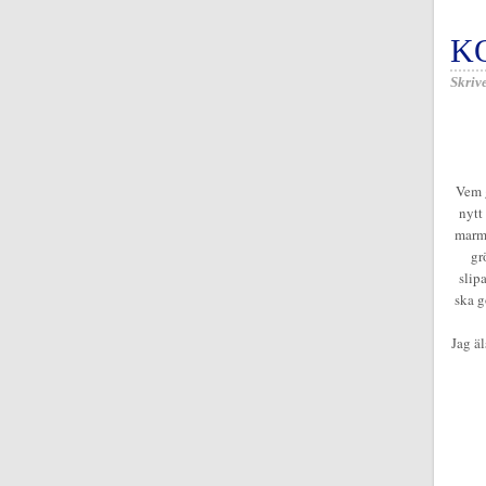
K
Skrive
Vem g
nytt
marmo
gr
slip
ska g
Jag äl