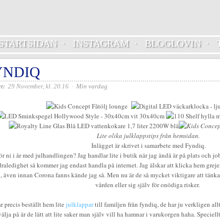
STARTSIDAN
·
INSTAGRAM
·
BLOGLOVIN
·
YNDIQ
t:
29 November, kl. 20.16
·
Min vardag
Lite olika julklappstips från hemsidan.
Inlägget är skrivet i samarbete med Fyndiq.
r ni i år med julhandlingen? Jag handlar lite i butik när jag ändå är på plats och jo
draledighet så kommer jag endast handla på internet. Jag älskar att klicka hem grej
k, även innan Corona fanns kände jag så. Men nu är de så mycket viktigare att tänka 
vården eller sig själv för onödiga risker.
r precis beställt hem lite
julklappar
till familjen från fyndiq, de har ju verkligen allt
välja på är de lätt att lite saker man själv vill ha hamnar i varukorgen haha. Speciel