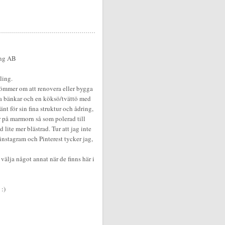
ling.
drömmer om att renovera eller bygga
ga bänkar och en köksö/tvättö med
änt för sin fina struktur och ådring,
or på marmorn så som
polerad till
lite mer blästrad. Tur att jag inte
r instagram och Pinterest tycker jag,
välja något annat när de finns här i
 :)