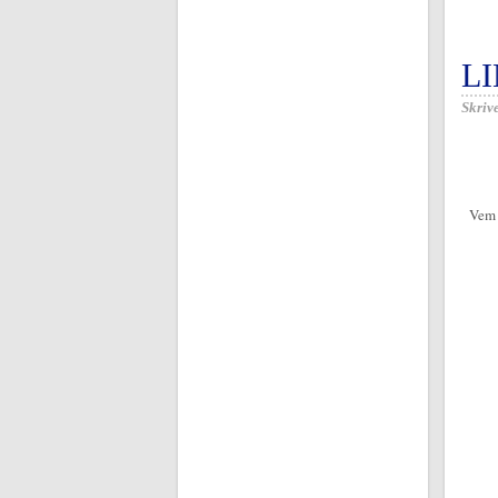
L
Skrive
Vem 