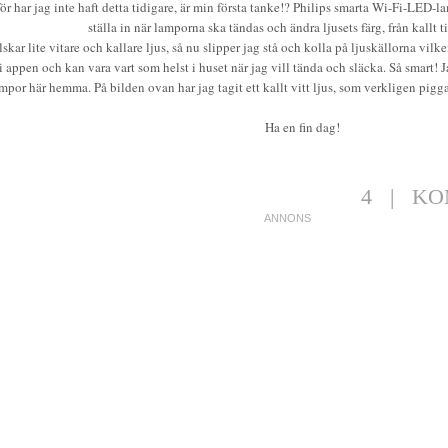
ör har jag inte haft detta tidigare, är min första tanke!? Philips smarta Wi-Fi-LED-l
ställa in när lamporna ska tändas och ändra ljusets färg, från kallt ti
lskar lite vitare och kallare ljus, så nu slipper jag stå och kolla på ljuskällorna vilk
 i appen och kan vara vart som helst i huset när jag vill tända och släcka. Så smart!
mpor här hemma. På bilden ovan har jag tagit ett kallt vitt ljus, som verkligen pigga
Ha en fin dag!
4
|
KO