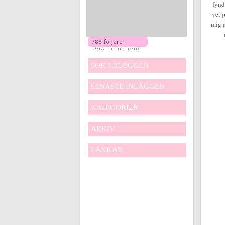
fynd
vet j
mig a
SÖK I BLOGGEN
SENASTE INLÄGGEN
KATEGORIER
ARKIV
LÄNKAR