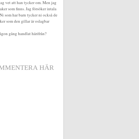
jag vet att han tycker om. Men jag
nsaker som finns. Jag försöker intala
. Ni som har barn tycker ni också de
saker som den gillar är oslagbar
 någon gång handlat härifrån?
MMENTERA HÄR