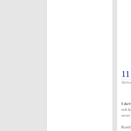
1
Skrive
I skri
och hå
sover 
Rastlö