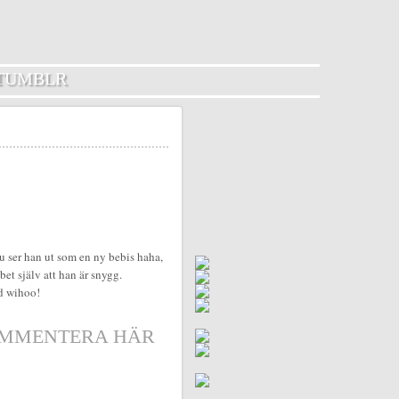
TUMBLR
 nu ser han ut som en ny bebis haha,
bet själv att han är snygg.
ed wihoo!
MMENTERA HÄR