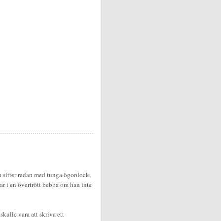
an sitter redan med tunga ögonlock
rar i en övertrött bebba om han inte
kulle vara att skriva ett