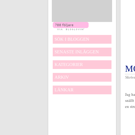
SÖK I BLOGGEN
SENASTE INLÄGGEN
KATEGORIER
M
ARKIV
Skrive
LÄNKAR
Jag ha
snällt
en st