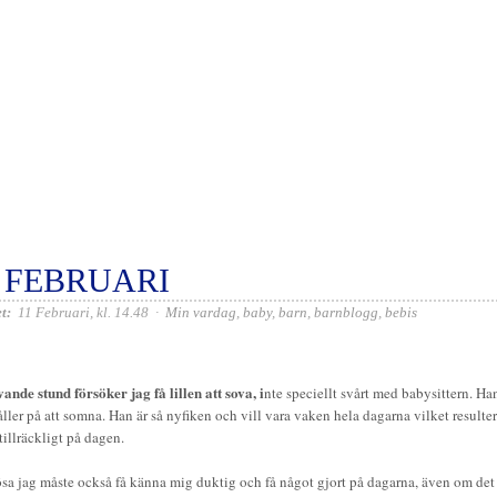
1 FEBRUARI
t:
11 Februari, kl. 14.48
·
Min vardag
,
baby
,
barn
,
barnblogg
,
bebis
vande stund försöker jag få lillen att sova, i
nte speciellt svårt med babysittern. H
ller på att somna. Han är så nyfiken och vill vara vaken hela dagarna vilket resulte
tillräckligt på dagen.
sa jag måste också få känna mig duktig och få något gjort på dagarna, även om det s