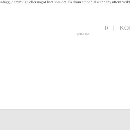
nlägg, dammsuga eller något litet som det. Så dröm att han älskar babysittern verkl
0
|
KO