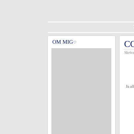
OM MIG
C
♡
Skrive
Ja al