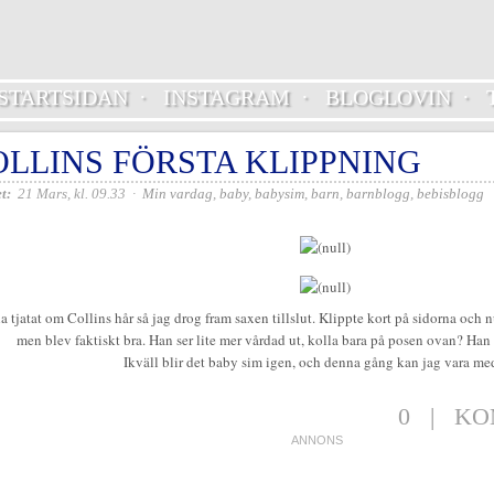
STARTSIDAN
·
INSTAGRAM
·
BLOGLOVIN
·
OLLINS FÖRSTA KLIPPNING
t:
21 Mars, kl. 09.33
·
Min vardag
,
baby
,
babysim
,
barn
,
barnblogg
,
bebisblogg
la tjatat om Collins hår så jag drog fram saxen tillslut. Klippte kort på sidorna och
men blev faktiskt bra. Han ser lite mer vårdad ut, kolla bara på posen ovan? Han 
Ikväll blir det baby sim igen, och denna gång kan jag vara m
0
|
KO