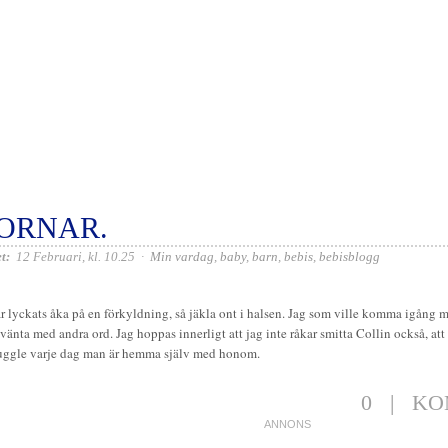
ORNAR.
t:
12 Februari, kl. 10.25
·
Min vardag
,
baby
,
barn
,
bebis
,
bebisblogg
r lyckats åka på en förkyldning, så jäkla ont i halsen. Jag som ville komma igång 
 vänta med andra ord. Jag hoppas innerligt att jag inte råkar smitta Collin också, a
ruggle varje dag man är hemma själv med honom.
0
|
KO