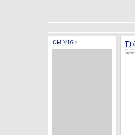
OM MIG
DA
♡
Skrive