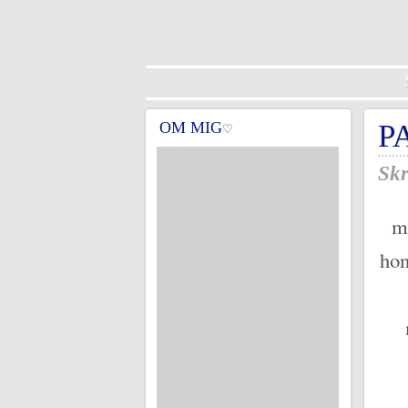
OM MIG
P
♡
Skr
m
hon