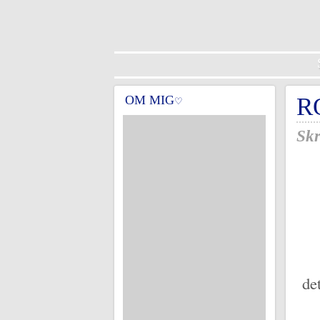
OM MIG
R
♡
Skr
de