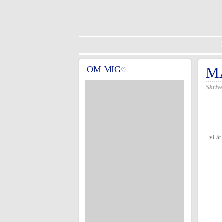
OM MIG
M
♡
Skrive
vi å