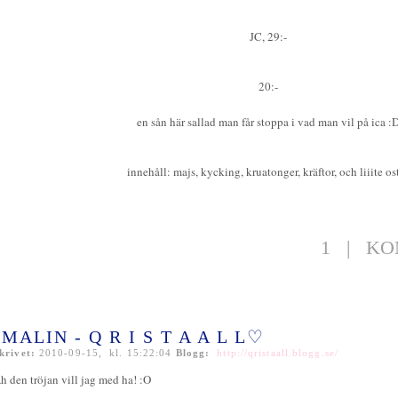
JC, 29:-
20:-
en sån här sallad man får stoppa i vad man vil på ica :
innehåll: majs, kycking, kruatonger, kräftor, och liiite ost
1
|
KO
MALIN - Q R I S T A A L L♡
krivet:
2010-09-15, kl. 15:22:04
Blogg:
http://qristaall.blogg.se/
h den tröjan vill jag med ha! :O