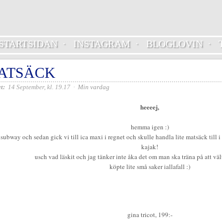
STARTSIDAN
·
INSTAGRAM
·
BLOGLOVIN
·
ATSÄCK
t:
14 September, kl. 19.17
·
Min vardag
heeeej,
hemma igen :)
t subway och sedan gick vi till ica maxi i regnet och skulle handla lite matsäck till
kajak!
usch vad läskit och jag tänker inte åka det om man ska träna på att vä
köpte lite små saker iallafall :)
gina tricot, 199:-