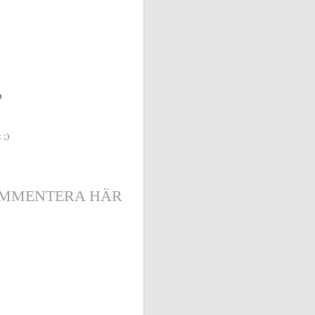
D
 ;)
MMENTERA HÄR