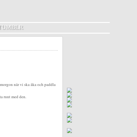
TUMBLR
 i morgon när vi ska åka och paddla
lta runt med den.