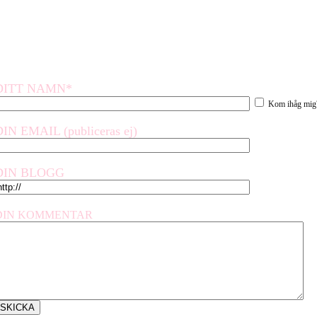
DITT NAMN*
Kom ihåg mig
DIN EMAIL (publiceras ej)
DIN BLOGG
DIN KOMMENTAR