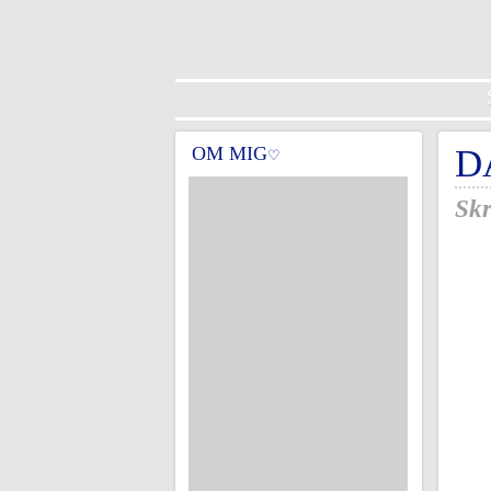
OM MIG
D
♡
Skr