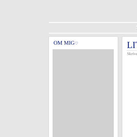
OM MIG
LI
♡
Skrive