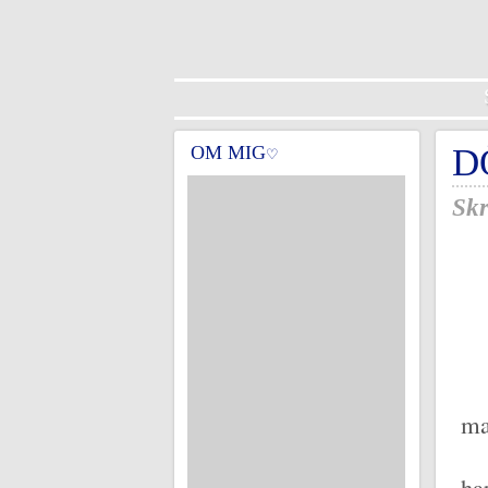
OM MIG
D
♡
Skr
ma
ha