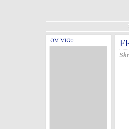
OM MIG
F
♡
Skr