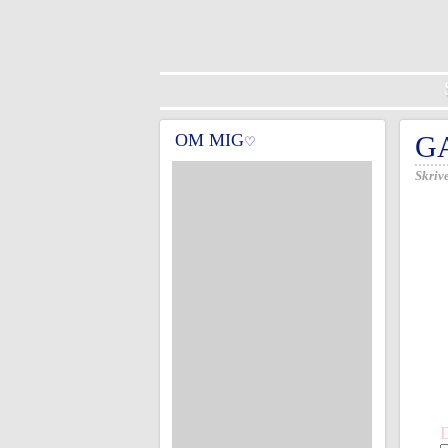
OM MIG
G
♡
Skrive