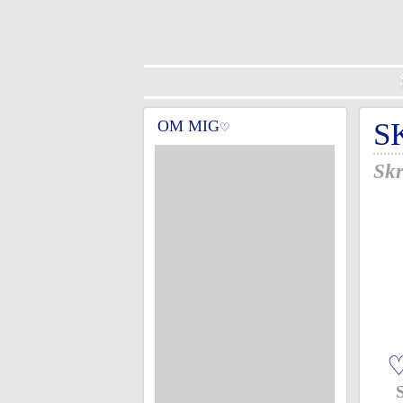
OM MIG
S
♡
Skr