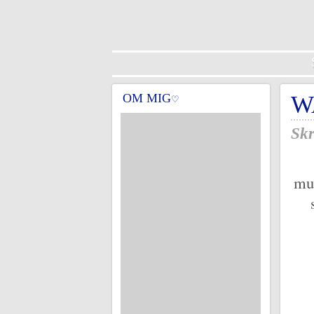
OM MIG
W
♡
Skr
mus