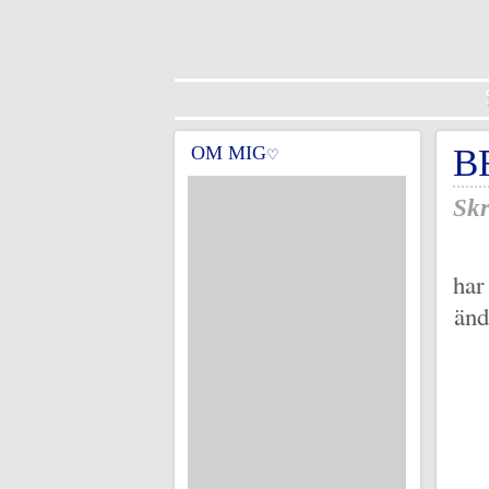
OM MIG
B
♡
Skr
har
änd