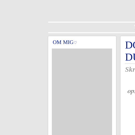
OM MIG
D
♡
D
Skr
op