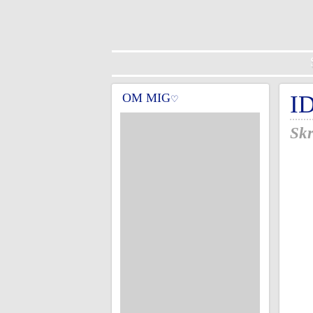
OM MIG
I
♡
Skr