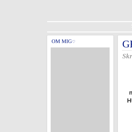
OM MIG
G
♡
Skr
m
H