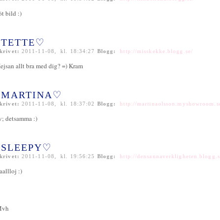
öt bild :)
TETTE♡
krivet:
2011-11-08, kl. 18:34:27
Blogg:
http://misskekke.blogg.se/
ejsan allt bra med dig? =) Kram
MARTINA♡
krivet:
2011-11-08, kl. 18:37:02
Blogg:
http://martinaolsson.myshowroom.s
v; detsamma :)
SLEEPY♡
krivet:
2011-11-08, kl. 19:56:25
Blogg:
http://densannaverkligheten.blogg.s
aallloj :)
Mvh