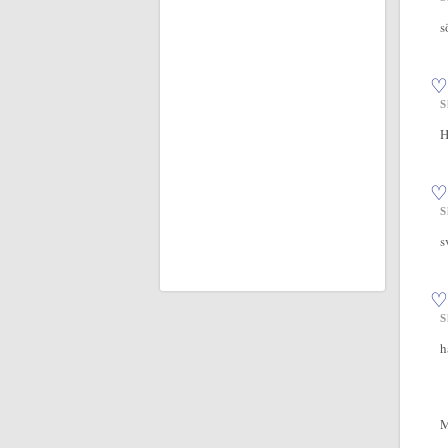
s
♡
S
H
♡
S
s
♡
S
h