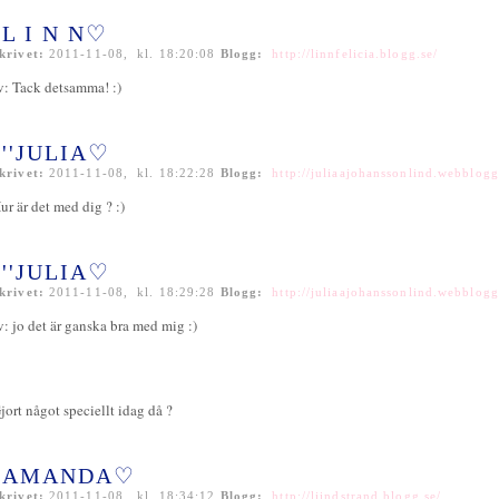
L I N N♡
krivet:
2011-11-08, kl. 18:20:08
Blogg:
http://linnfelicia.blogg.se/
v: Tack detsamma! :)
''JULIA♡
krivet:
2011-11-08, kl. 18:22:28
Blogg:
http://juliaajohanssonlind.webblogg
ur är det med dig ? :)
''JULIA♡
krivet:
2011-11-08, kl. 18:29:28
Blogg:
http://juliaajohanssonlind.webblogg
v: jo det är ganska bra med mig :)
jort något speciellt idag då ?
AMANDA♡
krivet:
2011-11-08, kl. 18:34:12
Blogg:
http://liindstrand.blogg.se/