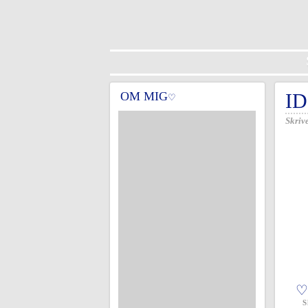
OM MIG
I
♡
Skrive
♡
S