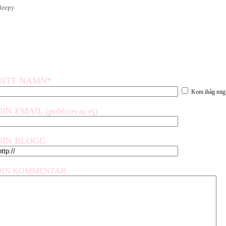
leepy
DITT NAMN*
Kom ihåg mig
DIN EMAIL (publiceras ej)
DIN BLOGG
DIN KOMMENTAR