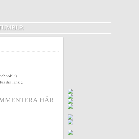
TUMBLR
acebook! :)
lus din länk ;)
MMENTERA HÄR