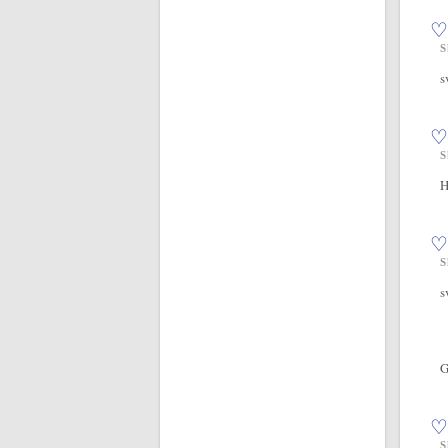
♡
S
s
♡
S
H
♡
S
s
G
♡
S