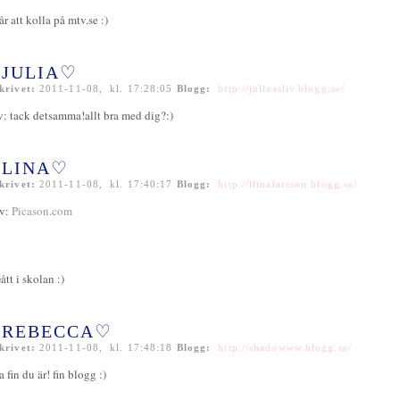
år att kolla på mtv.se :)
JULIA♡
krivet:
2011-11-08, kl. 17:28:05
Blogg:
http://juliaasliv.blogg.se/
v: tack detsamma!allt bra med dig?:)
LINA♡
krivet:
2011-11-08, kl. 17:40:17
Blogg:
http://llinalarsson.blogg.se/
v:
Picason.com
ått i skolan :)
REBECCA♡
krivet:
2011-11-08, kl. 17:48:18
Blogg:
http://shadowww.blogg.se/
a fin du är! fin blogg :)