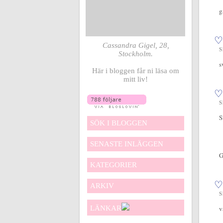
g
♡
Cassandra Gigel, 28,
S
Stockholm.
s
Här i bloggen får ni läsa om
mitt liv!
♡
S
S
SÖK I BLOGGEN
SENASTE INLÄGGEN
G
KATEGORIER
♡
ARKIV
S
LÄNKAR
v