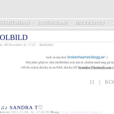
STARTSIDAN
·
INSTAGRAM
·
BLOGLOVIN
·
DOLBILD
t:
08 November, kl. 17.25
·
Idolbilder
tack så mycket
brokenhearted.blogg.se
! :)
blir jätte glad av alla idolbilder och när ni chattar med mig på f
bruudar@hotmail.com
vill du också skicka in en bild, skicka till
p
11
|
KO
♫♪ SANDRA T♡
krivet:
2011-11-08, kl. 17:26:38
Blogg:
http://sandramusic.blogg.se/