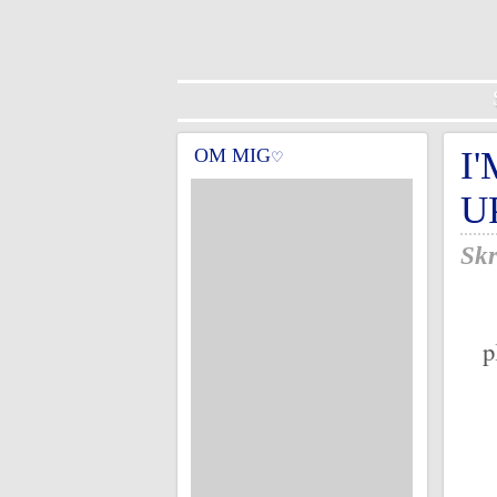
OM MIG
I
♡
U
Skr
p