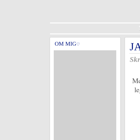
OM MIG
J
♡
Skr
Me
l