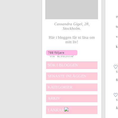
s
Cassandra Gigel, 28,
t
Stockholm.
v
Här i bloggen får ni läsa om
mitt liv!
k
SÖK I BLOGGEN
♡
S
SENASTE INLÄGGEN
f
KATEGORIER
♡
ARKIV
S
J
LÄNKAR