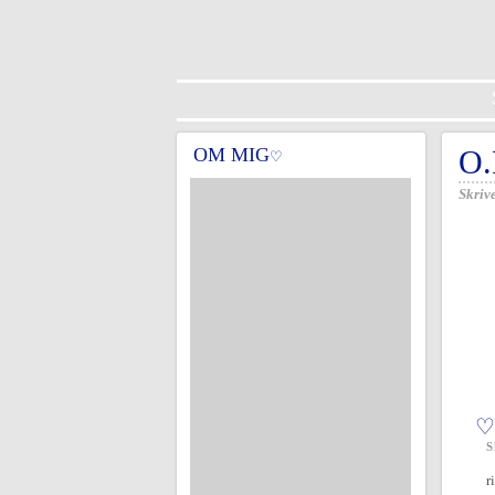
OM MIG
O.
♡
Skrive
♡
S
r