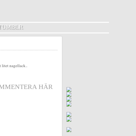
TUMBLR
 litet nagellack..
MMENTERA HÄR