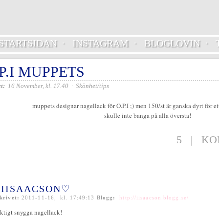
STARTSIDAN
·
INSTAGRAM
·
BLOGLOVIN
·
P.I MUPPETS
t:
16 November, kl. 17.40
·
Skönhet/tips
muppets designar nagellack för O.P.I ;) men 150/st är ganska dyrt för ett
skulle inte banga på alla översta!
5
|
KO
IISAACSON♡
krivet:
2011-11-16, kl. 17:49:13
Blogg:
http://iisaacson.blogg.se/
iktigt snygga nagellack!