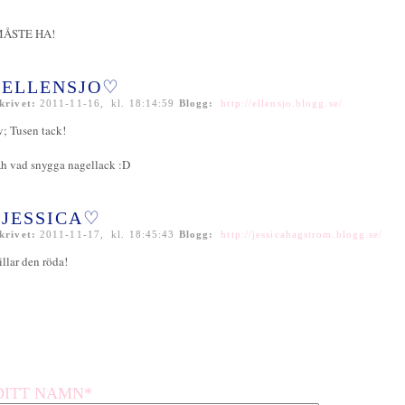
ÅSTE HA!
ELLENSJO♡
krivet:
2011-11-16, kl. 18:14:59
Blogg:
http://ellensjo.blogg.se/
v; Tusen tack!
h vad snygga nagellack :D
JESSICA♡
krivet:
2011-11-17, kl. 18:45:43
Blogg:
http://jessicahagstrom.blogg.se/
illar den röda!
DITT NAMN*