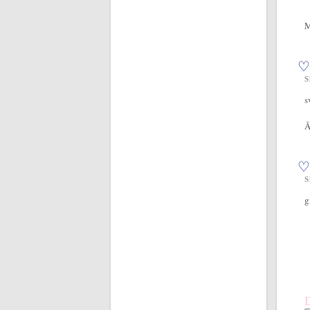
M
♡
S
s
Å
♡
S
g