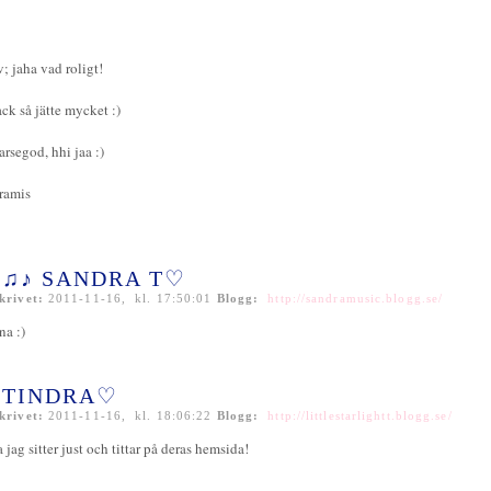
v; jaha vad roligt!
ack så jätte mycket :)
arsegod, hhi jaa :)
ramis
♫♪ SANDRA T♡
krivet:
2011-11-16, kl. 17:50:01
Blogg:
http://sandramusic.blogg.se/
ina :)
TINDRA♡
krivet:
2011-11-16, kl. 18:06:22
Blogg:
http://littlestarlightt.blogg.se/
a jag sitter just och tittar på deras hemsida!