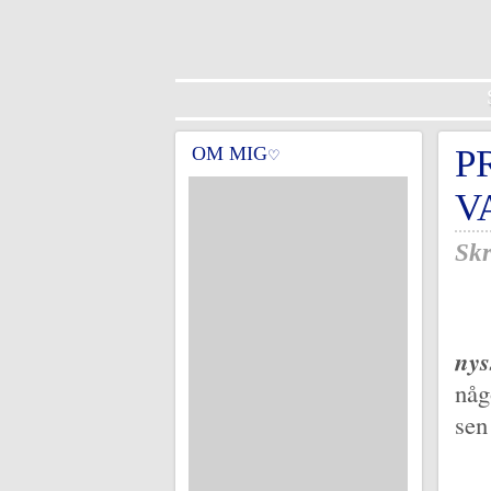
OM MIG
P
♡
V
Skr
nys
någ
sen