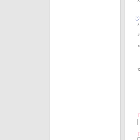
S
S
S
V
K