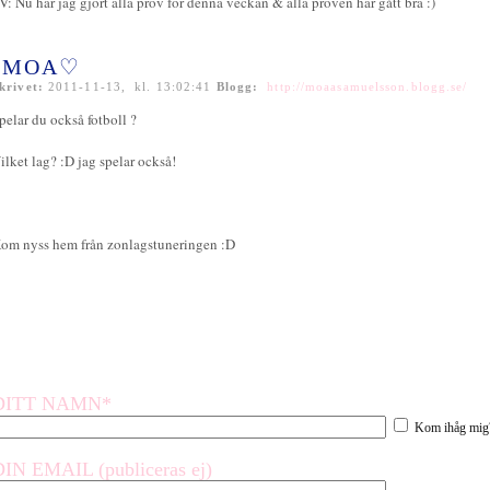
V: Nu har jag gjort alla prov för denna veckan & alla proven har gått bra :)
♡MOA♡
krivet:
2011-11-13, kl. 13:02:41
Blogg:
http://moaasamuelsson.blogg.se/
pelar du också fotboll ?
ilket lag? :D jag spelar också!
om nyss hem från zonlagstuneringen :D
DITT NAMN*
Kom ihåg mig
DIN EMAIL (publiceras ej)