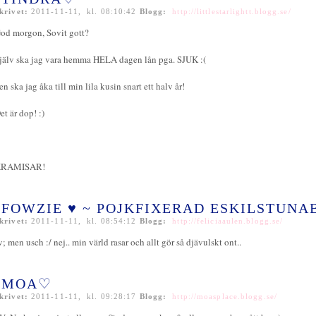
krivet:
2011-11-11, kl. 08:10:42
Blogg:
http://littlestarlightt.blogg.se/
od morgon, Sovit gott?
jälv ska jag vara hemma HELA dagen lån pga. SJUK :(
en ska jag åka till min lila kusin snart ett halv år!
et är dop! :)
RAMISAR!
FOWZIE ♥ ~ POJKFIXERAD ESKILSTUN
krivet:
2011-11-11, kl. 08:54:12
Blogg:
http://feliciaaulen.blogg.se/
v; men usch :/ nej.. min värld rasar och allt gör så djävulskt ont..
♡MOA♡
krivet:
2011-11-11, kl. 09:28:17
Blogg:
http://moasplace.blogg.se/