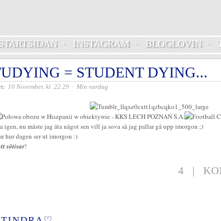
STARTSIDAN
·
INSTAGRAM
·
BLOGLOVIN
·
TUDYING = STUDENT DYING...
t:
10 November, kl. 22.29
·
Min vardag
igen, nu måste jag äta något sen vill ja sova så jag pallar gå upp imorgon ;)
ar hur dagen ser ut imorgon :)
tt sötisar
!
4
|
KO
TINDRA♡