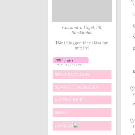
S
G
S
Cassandra Gigel, 28,
Stockholm.
S
Här i bloggen får ni läsa om
mitt liv!
D
K
SÖK I BLOGGEN
SENASTE INLÄGGEN
♡
S
KATEGORIER
s
ARKIV
LÄNKAR
S