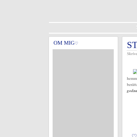
OM MIG
S
♡
Skrive
hemma 
berätt
godna
♡