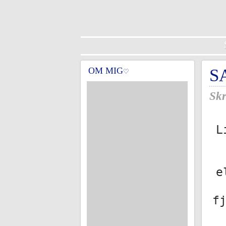
OM MIG
S
♡
Skr
L
e
f