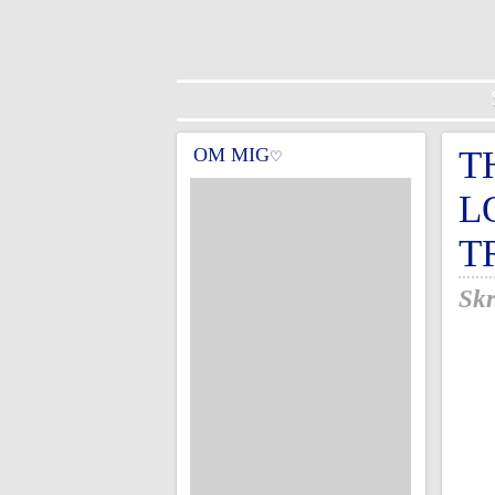
OM MIG
T
♡
L
T
Skr