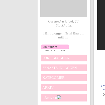
Cassandra Gigel, 28,
Stockholm.
Här i bloggen får ni läsa om
mitt liv!
SÖK I BLOGGEN
SENASTE INLÄGGEN
KATEGORIER
ARKIV
LÄNKAR