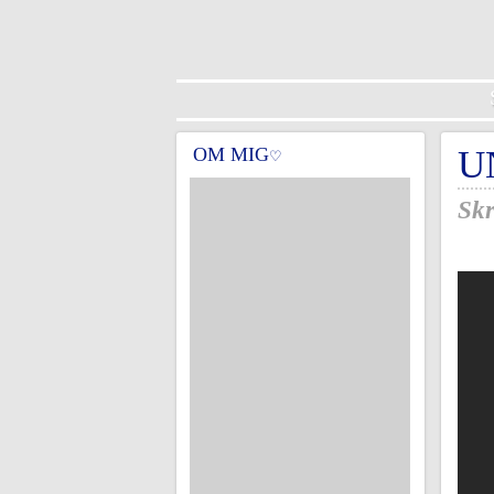
OM MIG
U
♡
Skr