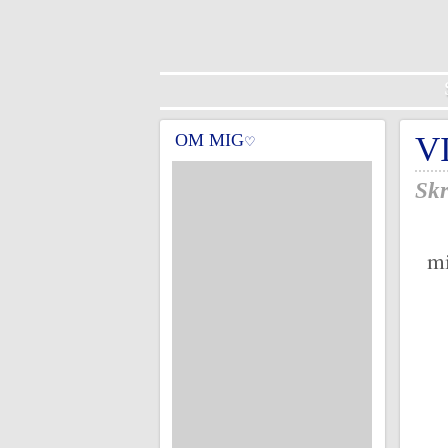
OM MIG
V
♡
Skr
mi