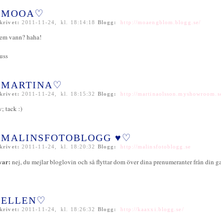
MOOA♡
krivet:
2011-11-24, kl. 18:14:18
Blogg:
http://moaengblom.blogg.se/
em vann? haha!
uss
MARTINA♡
krivet:
2011-11-24, kl. 18:15:32
Blogg:
http://martinaolsson.myshowroom.s
v; tack :)
MALINSFOTOBLOGG ♥♡
krivet:
2011-11-24, kl. 18:20:32
Blogg:
http://malinsfotoblogg.se
var:
nej, du mejlar bloglovin och så flyttar dom över dina prenumeranter från din g
ELLEN♡
krivet:
2011-11-24, kl. 18:26:32
Blogg:
http://kaaxxi.blogg.se/