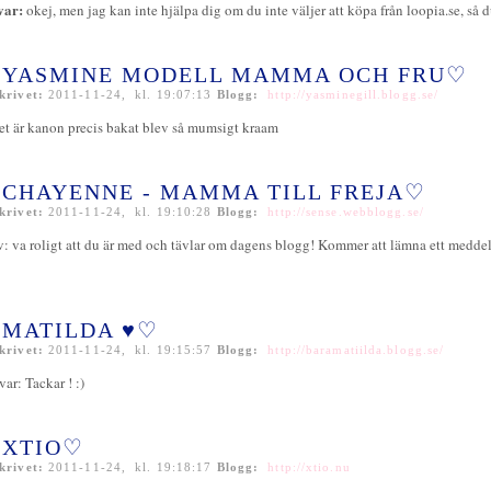
var:
okej, men jag kan inte hjälpa dig om du inte väljer att köpa från loopia.se, så d
YASMINE MODELL MAMMA OCH FRU♡
krivet:
2011-11-24, kl. 19:07:13
Blogg:
http://yasminegill.blogg.se/
et är kanon precis bakat blev så mumsigt kraam
CHAYENNE - MAMMA TILL FREJA♡
krivet:
2011-11-24, kl. 19:10:28
Blogg:
http://sense.webblogg.se/
v: va roligt att du är med och tävlar om dagens blogg! Kommer att lämna ett medde
MATILDA ♥♡
krivet:
2011-11-24, kl. 19:15:57
Blogg:
http://baramatiilda.blogg.se/
var: Tackar ! :)
XTIO♡
krivet:
2011-11-24, kl. 19:18:17
Blogg:
http://xtio.nu