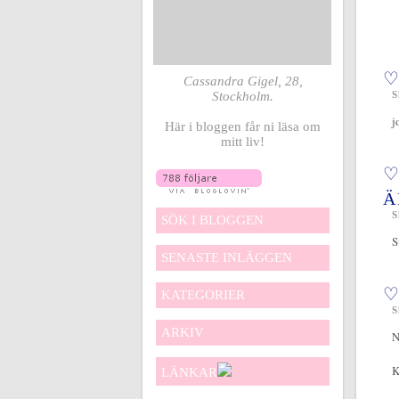
♡
Cassandra Gigel, 28,
Stockholm.
S
j
Här i bloggen får ni läsa om
mitt liv!
♡
Ä
S
SÖK I BLOGGEN
S
SENASTE INLÄGGEN
♡
KATEGORIER
S
ARKIV
N
LÄNKAR