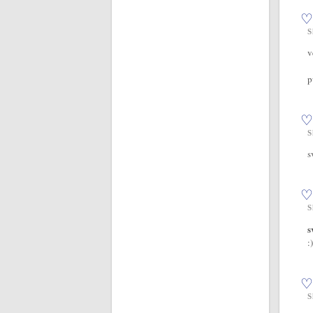
♡
S
v
p
♡
S
s
♡
S
s
:)
♡
S