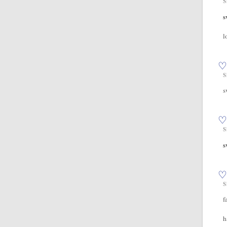
S
s
l
♡
S
s
♡
S
s
♡
S
f
h