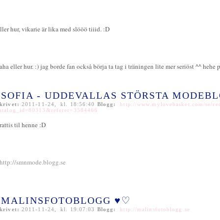
ller hur, vikarie är lika med slööö tiiid. :D
aha eller hur. :) jag borde fan också börja ta tag i träningen lite mer seriöst ^^ hehe 
SOFIA - UDDEVALLAS STÖRSTA MODEB
krivet:
2011-11-24, kl. 18:56:40
Blogg:
http://www.mylovebasket.com/se/red
atalog_id=80313&referer=3584466
rattis til henne :D
http://smnmode.blogg.se
MALINSFOTOBLOGG ♥♡
krivet:
2011-11-24, kl. 19:07:03
Blogg:
http://malinsfotoblogg.se