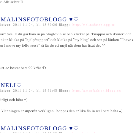
v: Allt är bra:D
MALINSFOTOBLOGG ♥♡
krivet:
2011-11-24, kl. 18:30:26
Blogg:
http://malinsfotoblogg.se
var:
yes :D du går bara in på bloglovin.se och klickar på "knappar och ikoner" och l
änkar, klicka på "hjälp/support" och klcika på "my blog" och sen på länken "I have
an I move my followers?" så får du ett mejl när dom har fixat det ^^
itt .se kostar bara 99 kr/år :D
NELI♡
krivet:
2011-11-24, kl. 18:31:45
Blogg:
http://iamsofashion.blogg.se/
ärligt och höra =)
a klänningen är superfin verkligen.. hoppas den är lika fin in real bara haha =)
MALINSFOTOBLOGG ♥♡