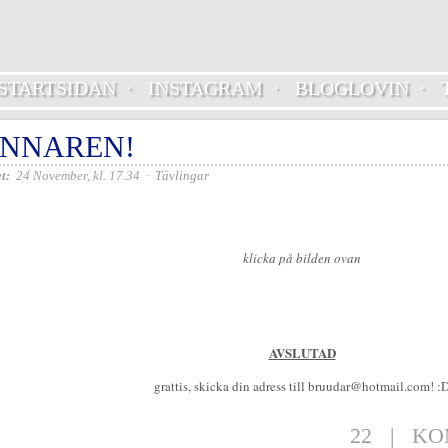
STARTSIDAN
·
INSTAGRAM
·
BLOGLOVIN
·
INNAREN!
t:
24 November, kl. 17.34
·
Tävlingar
klicka på bilden ovan
AVSLUTAD
grattis, skicka din adress till bruudar@hotmail.com! :
22
|
KO