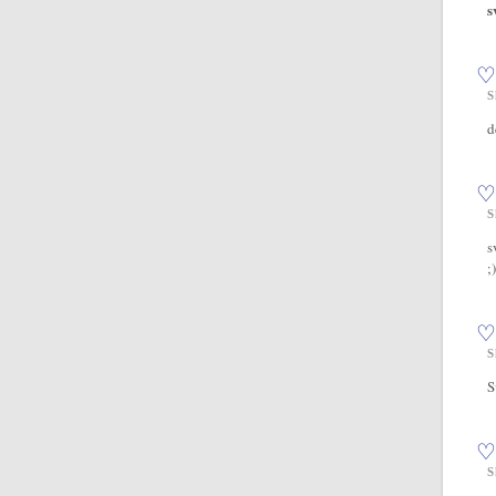
s
♡
S
d
♡
S
s
;)
♡
S
S
♡
S