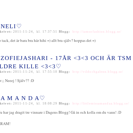
NELI♡
krivet:
2011-11-24, kl. 17:37:51
Blogg:
http://iamsofashion.blogg.se/
o tack, det är bara bra här hihi =) allt bra själv? hoppas det =)
ZOFIEJASHARI - 17ÅR <3<3 OCH ÄR TSM
LDRE KILLE <3<3♡
krivet:
2011-11-24, kl. 17:55:10
Blogg:
http://vildochgalenn.blogg.se/
v;; Neeej ! Själv?? :D
A M A N D A♡
krivet:
2011-11-24, kl. 18:08:29
Blogg:
http://littlemissamandaa.blogg.se/
u har jag dragit tre vinnare i Dagens Blogg! Gå in och kolla om du vann! :D
KRAM!