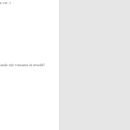
u vet :)
lande när vinnaren är utsedd!