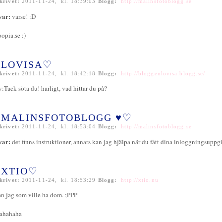
krivet:
2011-11-24, kl. 18:39:03
Blogg:
http://malinsfotoblogg.se
var:
varse! :D
oopia.se :)
LOVISA♡
krivet:
2011-11-24, kl. 18:42:18
Blogg:
http://bloggenlovisa.blogg.se/
v:Tack söta du! harligt, vad hittar du på?
MALINSFOTOBLOGG ♥♡
krivet:
2011-11-24, kl. 18:53:04
Blogg:
http://malinsfotoblogg.se
var:
det finns instruktioner, annars kan jag hjälpa när du fått dina inloggningsuppgif
XTIO♡
krivet:
2011-11-24, kl. 18:53:29
Blogg:
http://xtio.nu
an jag som ville ha dom. ;PPP
ahahaha