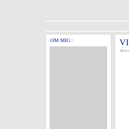
OM MIG
V
♡
Skrive