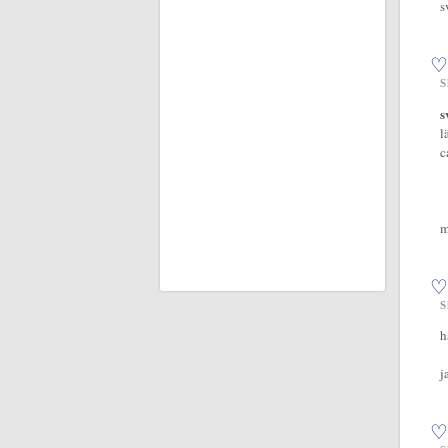
s
♡
S
s
l
c
m
♡
S
h
j
♡