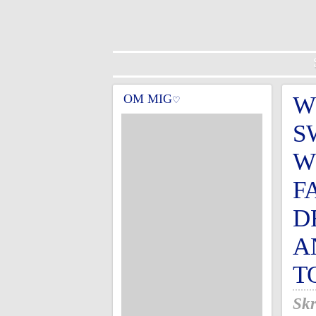
OM MIG
W
♡
S
W
F
D
A
T
Skr