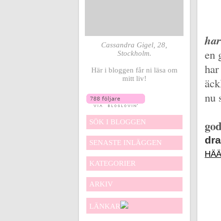
har
Cassandra Gigel, 28,
en g
Stockholm.
har
Här i bloggen får ni läsa om
mitt liv!
äck
nu 
SÖK I BLOGGEN
god
dra
SENASTE INLÄGGEN
HÄÄ
KATEGORIER
ARKIV
LÄNKAR