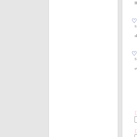
H
♡
S
s
♡
S
s