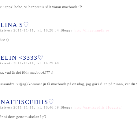
v: japps! hehe, vi har precis sålt våran macbook :P
LINA S♡
krivet:
2011-11-11, kl. 16:28:34
Blogg:
http://linastrandh.se
ice :)
ELIN <3333♡
krivet:
2011-11-11, kl. 16:29:48
oz, vad är det föör macbook!?? :)
assandra: vi(jag) kommer ju få macbook på onsdag, jag går i 6:an på runan, vet du v
NATTISCEDIIS♡
krivet:
2011-11-11, kl. 16:46:59
Blogg:
http://nattiscediis.blogg.se/
år ni dom genom skolan? ;O