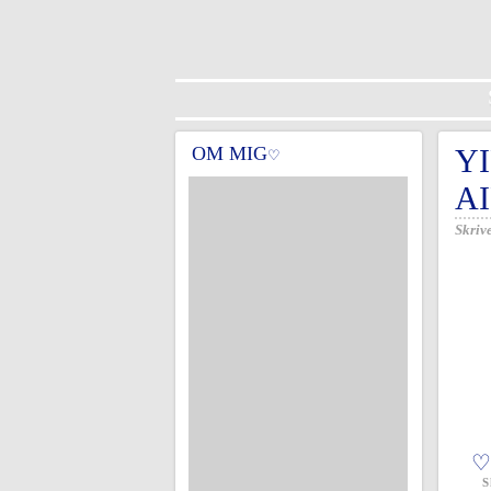
OM MIG
Y
♡
AI
Skrive
♡
S