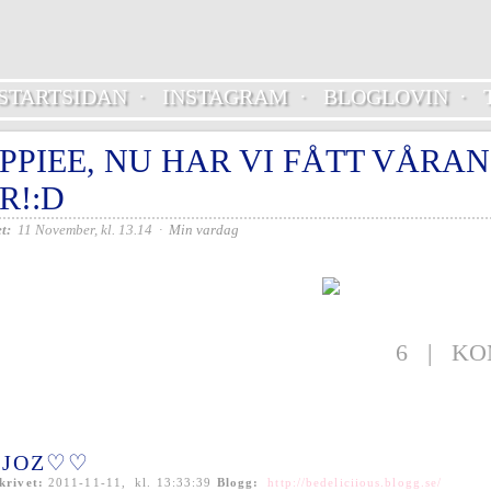
STARTSIDAN
·
INSTAGRAM
·
BLOGLOVIN
·
IPPIEE, NU HAR VI FÅTT VÅR
R!:D
t:
11 November, kl. 13.14
·
Min vardag
6
|
KO
JOZ♡♡
krivet:
2011-11-11, kl. 13:33:39
Blogg:
http://bedeliciious.blogg.se/