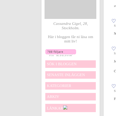
s
♡
Cassandra Gigel, 28,
S
Stockholm.
N
Här i bloggen får ni läsa om
mitt liv!
♡
S
J
SÖK I BLOGGEN
C
SENASTE INLÄGGEN
♡
KATEGORIER
S
ARKIV
F
LÄNKAR