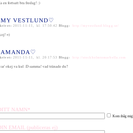
a en fortsatt bra fredag! :)
MY VESTLUND♡
krivet:
2011-11-11, kl. 17:50:42
Blogg:
http://myvestlund.blogg.se/
koj! =)
AMANDA♡
krivet:
2011-11-11, kl. 20:17:53
Blogg:
http://stockholmtomarbella.com
var' okej va kul :D samma! vad tränade du?
DITT NAMN*
Kom ihåg mig
DIN EMAIL (publiceras ej)