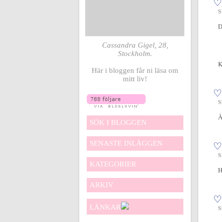
♡
S
D
Cassandra Gigel, 28,
Stockholm.
Här i bloggen får ni läsa om
mitt liv!
♡
S
Å
SÖK I BLOGGEN
SENASTE INLÄGGEN
♡
S
KATEGORIER
H
ARKIV
♡
LÄNKAR
S