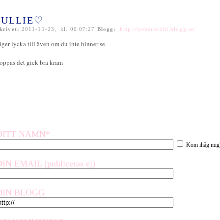
ULLIE♡
krivet:
2011-11-23, kl. 00:07:27
Blogg:
http://weberskold.blogg.se/
äger lycka till även om du inte hinner se.
oppas det gick bra kram
DITT NAMN*
Kom ihåg mig
DIN EMAIL (publiceras ej)
DIN BLOGG