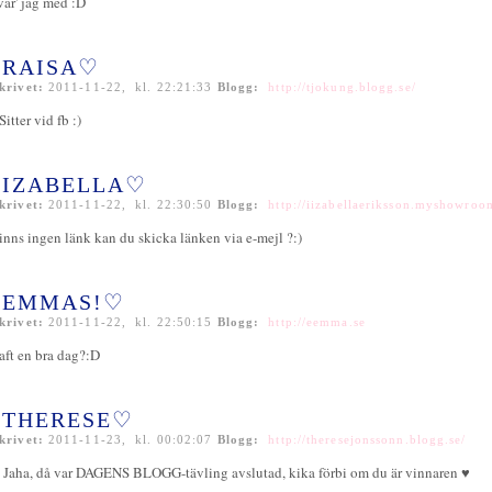
var' jag med :D
RAISA♡
krivet:
2011-11-22, kl. 22:21:33
Blogg:
http://tjokung.blogg.se/
 Sitter vid fb :)
IZABELLA♡
krivet:
2011-11-22, kl. 22:30:50
Blogg:
http://iizabellaeriksson.myshowroo
inns ingen länk kan du skicka länken via e-mejl ?:)
EMMAS!♡
krivet:
2011-11-22, kl. 22:50:15
Blogg:
http://eemma.se
aft en bra dag?:D
THERESE♡
krivet:
2011-11-23, kl. 00:02:07
Blogg:
http://theresejonssonn.blogg.se/
 Jaha, då var DAGENS BLOGG-tävling avslutad, kika förbi om du är vinnaren ♥