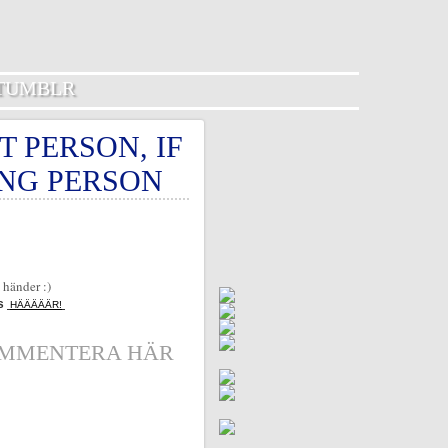
TUMBLR
T PERSON, IF
ONG PERSON
 händer :)
ks
HÄÄÄÄÄR!
MMENTERA HÄR