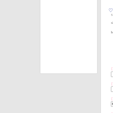
♡
S
s
h