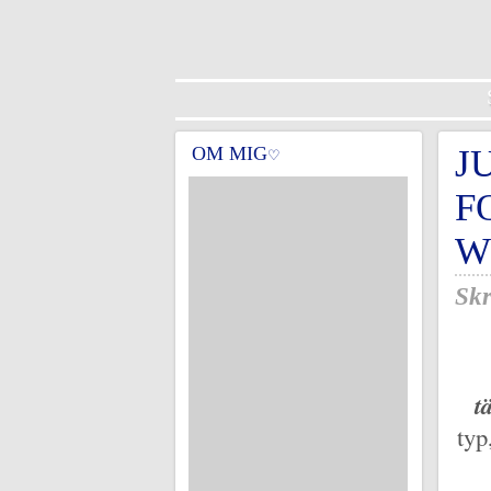
OM MIG
J
♡
F
W
Skr
t
typ