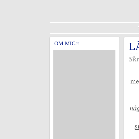
OM MIG
L
♡
Skr
med
någ
s