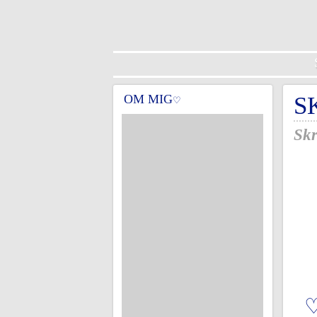
OM MIG
S
♡
Skr
♡