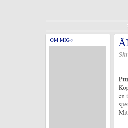
OM MIG
Ä
♡
Skr
Pum
Köp
en 
spe
Mit