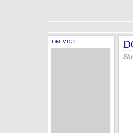
OM MIG
D
♡
Skr