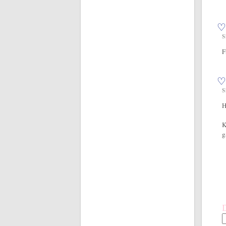
♡
S
F
♡
S
H
K
g