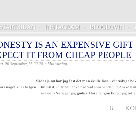
STARTSIDAN
·
INSTAGRAM
·
BLOGLOVIN
·
ONESTY IS AN EXPENSIVE GIFT
XPECT IT FROM CHEAP PEOPLE
t:
06 September, kl. 22.28
·
Min vardag
Sådärja nu har jag läst det man skulle läsa
i vår tråkiga bok
göra något kul i helgen!! But what!? Får helt enkelt se vad som händer... KAnske kan t
godnatt
senare :) Nu säger jag
för imorgon börjar jag tidig
6
|
KO