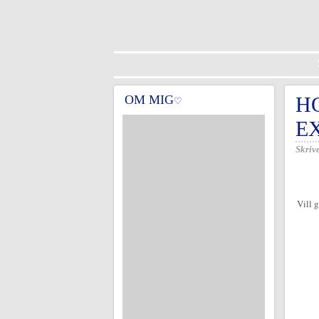
OM MIG
H
♡
E
Skrive
Vill 