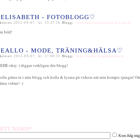
ELISABETH - FOTOBLOGG♡
krivet:
2012-09-07, kl. 15:37:16
Blogg:
http://photogenicgirl.devote.se
in bild!
EALLO - MODE, TRÄNING&HÄLSA♡
krivet:
2012-09-07, kl. 17:00:33
Blogg:
http://eallo.bloggplatsen.se
EHE okej :) diggar verkligen din blogg!
olla gärna in i min blogg och kolla & lyssna på videon när min kompis sjunger! Om 
ärna vidare! :)
DITT NAMN*
Kom ihåg mig