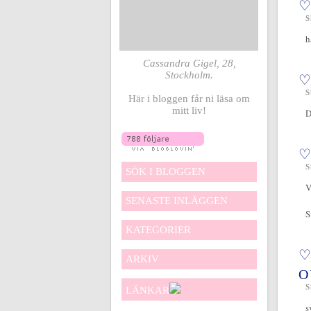
♡
S
h
Cassandra Gigel, 28,
Stockholm.
♡
S
Här i bloggen får ni läsa om
mitt liv!
D
♡
S
SÖK I BLOGGEN
V
SENASTE INLÄGGEN
S
KATEGORIER
♡
ARKIV
O
S
LÄNKAR
s