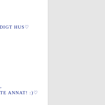
RDIGT HUS♡
,
TE ANNAT! :)♡