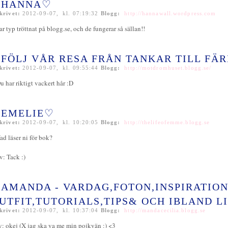
HANNA♡
krivet:
2012-09-07, kl. 07:19:32
Blogg:
http://hannawall.wordpress.com
ar typ tröttnat på blogg.se, och de fungerar så sällan!!
FÖLJ VÅR RESA FRÅN TANKAR TILL FÄ
krivet:
2012-09-07, kl. 09:55:44
Blogg:
http://motdromhuset.blogg.se/
u har riktigt vackert hår :D
EMELIE♡
krivet:
2012-09-07, kl. 10:20:05
Blogg:
http://thelifeofemme.blogg.se
ad läser ni för bok?
v: Tack :)
AMANDA - VARDAG,FOTON,INSPIRATION
UTFIT,TUTORIALS,TIPS& OCH IBLAND LI
krivet:
2012-09-07, kl. 10:37:04
Blogg:
http://mandacecilia.blogg.se
v: okej (X jag ska va me min pojkvän :) <3