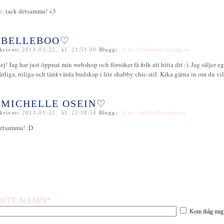
v: tack detsamma! <3
BELLEBOO♡
krivet:
2013-01-22, kl. 21:51:00
Blogg:
http://belleboo.blogg.se
ej! Jag har just öppnat min webshop och försöker få folk att hitta dit :). Jag säljer
ärliga, roliga och tänkvärda budskap i lite shabby chic-stil. Kika gärna in om du vil
MICHELLE OSEIN♡
krivet:
2013-01-22, kl. 22:18:54
Blogg:
http://michelleosein.se
etsamma! :D
DITT NAMN*
Kom ihåg mig