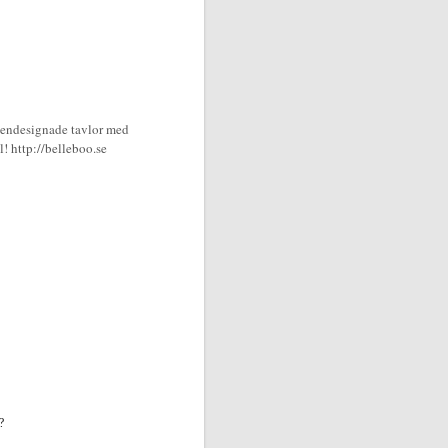
 egendesignade tavlor med
l! http://belleboo.se
?