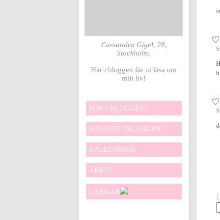
s
♡
Cassandra Gigel, 28,
S
Stockholm.
H
Här i bloggen får ni läsa om
h
mitt liv!
♡
SÖK I BLOGGEN
S
d
SENASTE INLÄGGEN
KATEGORIER
ARKIV
LÄNKAR