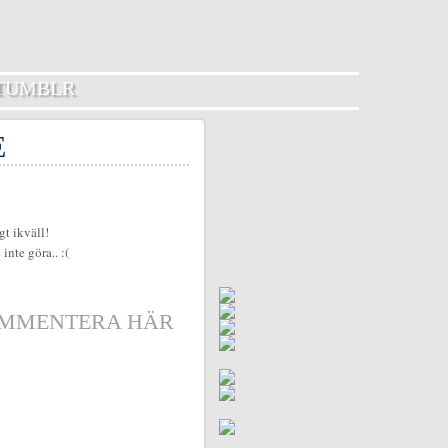
TUMBLR
E
gt ikväll!
inte göra.. :(
MMENTERA HÄR