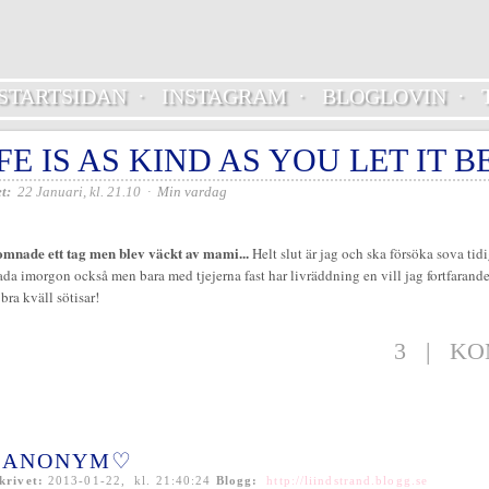
STARTSIDAN
·
INSTAGRAM
·
BLOGLOVIN
·
FE IS AS KIND AS YOU LET IT B
t:
22 Januari, kl. 21.10
·
Min vardag
omnade ett tag men blev väckt av mami...
Helt slut är jag och ska försöka sova tidi
da imorgon också men bara med tjejerna fast har livräddning en vill jag fortfarande 
bra kväll sötisar!
3
|
KO
ANONYM♡
krivet:
2013-01-22, kl. 21:40:24
Blogg:
http://liindstrand.blogg.se