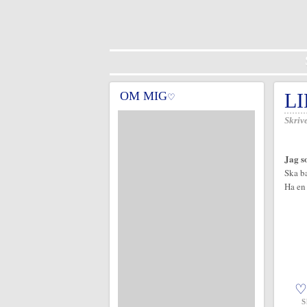
OM MIG
LI
♡
Skrive
Jag s
Ska ba
Ha en 
♡
S