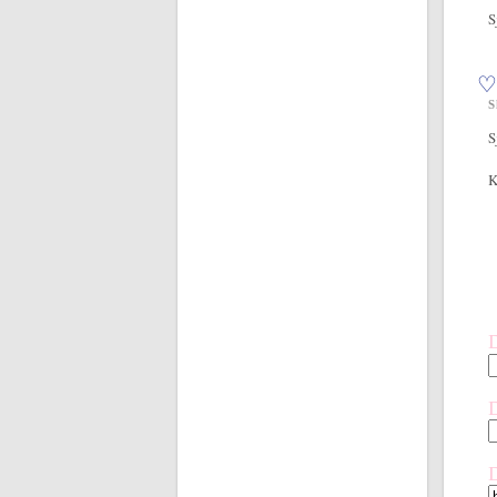
S
♡
S
S
K