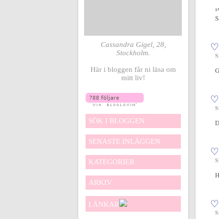
s
S
Cassandra Gigel, 28,
♡
Stockholm.
S
Här i bloggen får ni läsa om
G
mitt liv!
♡
S
SÖK I BLOGGEN
D
SENASTE INLÄGGEN
♡
S
KATEGORIER
H
ARKIV
♡
LÄNKAR
S