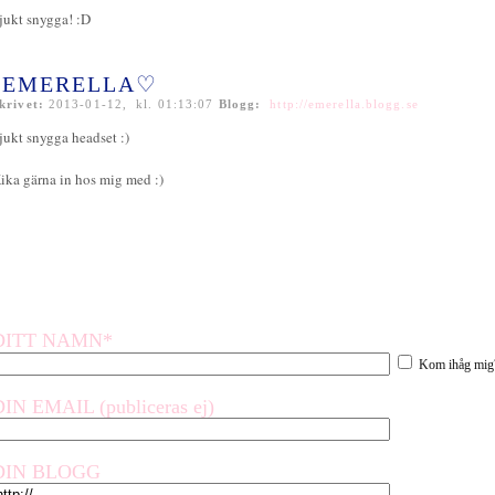
jukt snygga! :D
EMERELLA♡
krivet:
2013-01-12, kl. 01:13:07
Blogg:
http://emerella.blogg.se
jukt snygga headset :)
ika gärna in hos mig med :)
DITT NAMN*
Kom ihåg mig
DIN EMAIL (publiceras ej)
DIN BLOGG