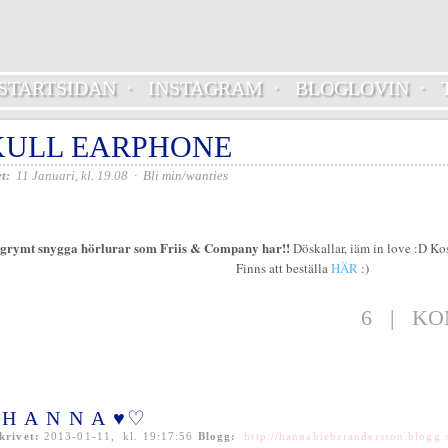
STARTSIDAN
·
INSTAGRAM
·
BLOGLOVIN
·
KULL EARPHONE
t:
11 Januari, kl. 19.08
·
Bli min/wanties
 grymt snygga hörlurar som Friis & Company har!!
Döskallar, iäm in love :D Kost
Finns att beställa
HÄR
:)
6
|
KO
H A N N A ♥♡
krivet:
2013-01-11, kl. 19:17:56
Blogg:
http://hannabieberandersson.blogg.