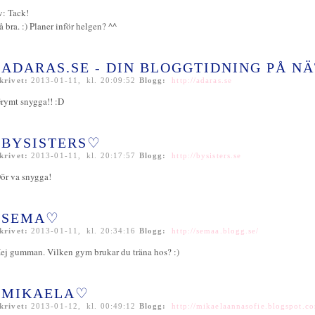
v: Tack!
å bra. :) Planer inför helgen? ^^
ADARAS.SE - DIN BLOGGTIDNING PÅ NÄ
krivet:
2013-01-11, kl. 20:09:52
Blogg:
http://adaras.se
rymt snygga!! :D
BYSISTERS♡
krivet:
2013-01-11, kl. 20:17:57
Blogg:
http://bysisters.se
ör va snygga!
SEMA♡
krivet:
2013-01-11, kl. 20:34:16
Blogg:
http://semaa.blogg.se/
ej gumman. Vilken gym brukar du träna hos? :)
MIKAELA♡
krivet:
2013-01-12, kl. 00:49:12
Blogg:
http://mikaelaannasofie.blogspot.c