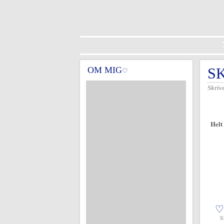
OM MIG
S
♡
Skrive
Helt
♡
S