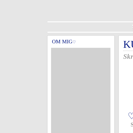
OM MIG
K
♡
Skr