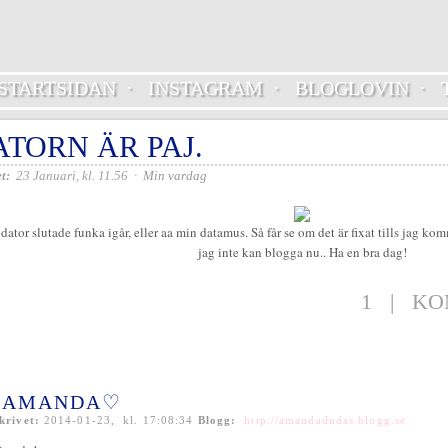
STARTSIDAN
·
INSTAGRAM
·
BLOGLOVIN
·
ATORN ÄR PAJ.
t:
23 Januari, kl. 11.56
·
Min vardag
dator slutade funka igår, eller aa min datamus. Så får se om det är fixat tills jag kom
jag inte kan blogga nu.. Ha en bra dag!
1
|
KO
AMANDA♡
krivet:
2014-01-23, kl. 17:08:34
Blogg:
http://amandadudas.blogg.se