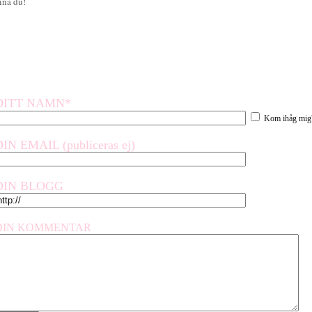
ina du!
DITT NAMN*
Kom ihåg mig
DIN EMAIL (publiceras ej)
DIN BLOGG
DIN KOMMENTAR