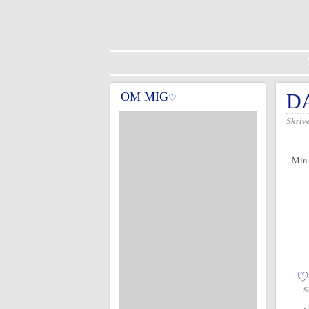
OM MIG
D
♡
Skrive
Min 
♡
S