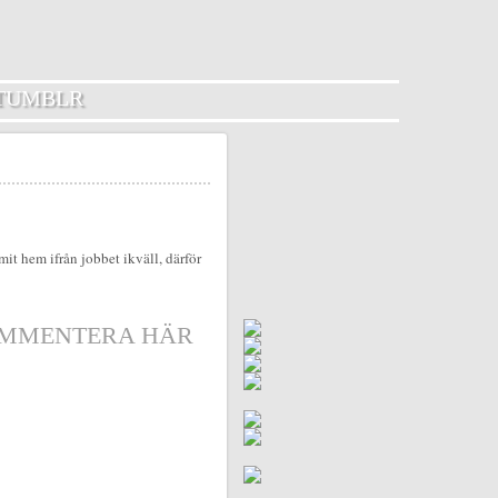
TUMBLR
mit hem ifrån jobbet ikväll, därför
MMENTERA HÄR